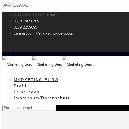
UA-84151900-1
Was kann ich für Sie tun?
06181 9656789
0179 2259695
carmen.dohn@marketing-buero.com
MARKETING BÜRO
Profil
Leistungen
Impressum/Datenschutz