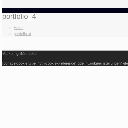
portfolio_4
Home
portfolio_4
Marketing Büro 2022
[borlabs-cookie type="btn-cookie-preference" title="Cookieeinstellungen" ele